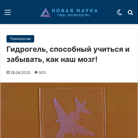
Меню
Switch
П
Технологии
Гидрогель, способный учиться и
забывать, как наш мозг!
28.08.2020
503