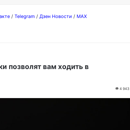
акте
/
Telegram
/
Дзен Новости
/
MAX