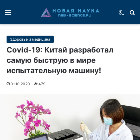
Меню
Switch
П
Здоровье и медицина
Covid-19: Китай разработал
самую быструю в мире
испытательную машину!
01.10.2020
479