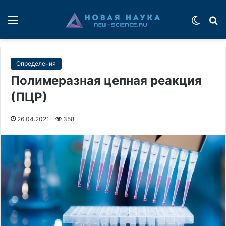
Меню
Switch
П
Определения
Полимеразная цепная реакция
(ПЦР)
26.04.2021
358