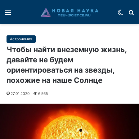
Меню
Switch
П
Астрономия
Чтобы найти внеземную жизнь,
давайте не будем
ориентироваться на звезды,
похожие на наше Солнце
27.01.2020
6 565