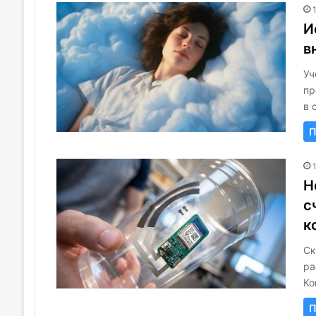
И
в
Уч
пр
в 
П
Н
с
к
Ск
ра
Ко
П