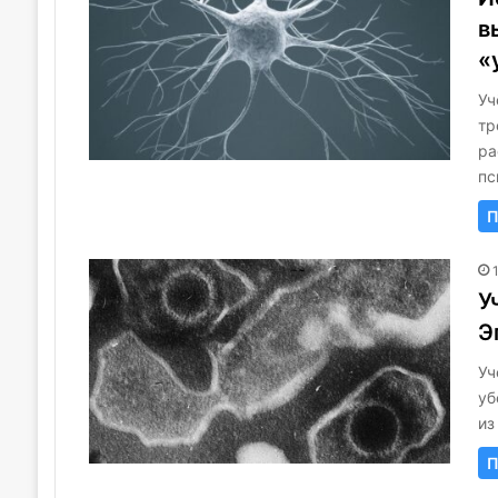
в
«
Уч
тр
ра
пс
П
У
Э
Уч
уб
из
П