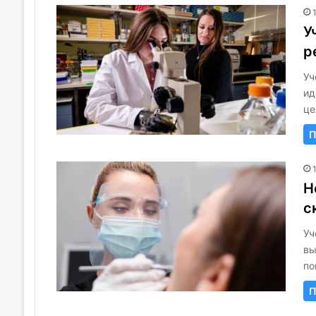
У
р
Уч
ид
це
П
Н
с
Уч
вы
по
П