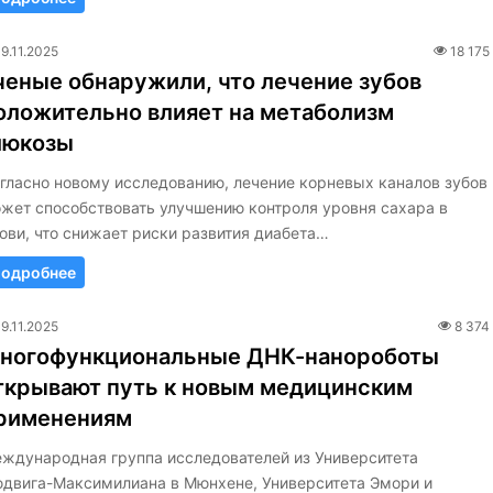
19.11.2025
18 175
ченые обнаружили, что лечение зубов
оложительно влияет на метаболизм
люкозы
гласно новому исследованию, лечение корневых каналов зубов
жет способствовать улучшению контроля уровня сахара в
ови, что снижает риски развития диабета…
одробнее
19.11.2025
8 374
ногофункциональные ДНК-нанороботы
ткрывают путь к новым медицинским
рименениям
ждународная группа исследователей из Университета
двига-Максимилиана в Мюнхене, Университета Эмори и