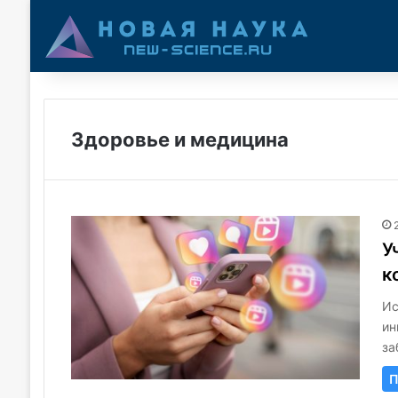
Здоровье и медицина
У
к
Ис
ин
за
П