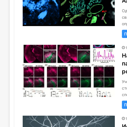
А
Од
св
оп
П
Н
п
р
Уч
ст
сп
П
И