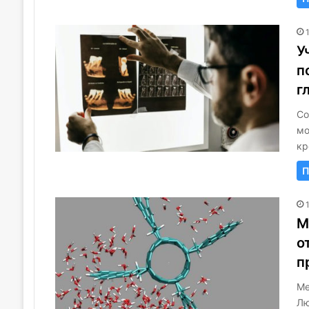
У
п
г
Со
мо
кр
П
М
о
п
Ме
Лю