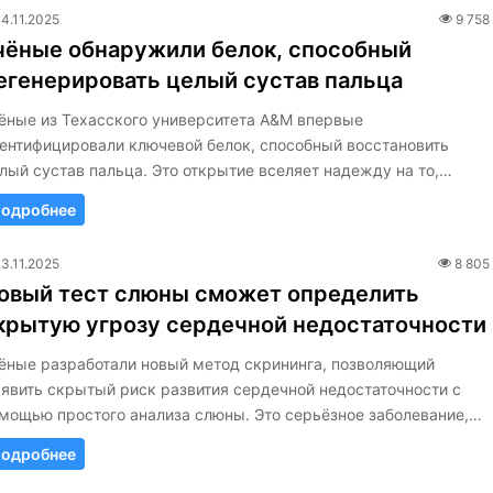
14.11.2025
9 758
чёные обнаружили белок, способный
егенерировать целый сустав пальца
ёные из Техасского университета A&M впервые
ентифицировали ключевой белок, способный восстановить
лый сустав пальца. Это открытие вселяет надежду на то,…
одробнее
13.11.2025
8 805
овый тест слюны сможет определить
крытую угрозу сердечной недостаточности
ёные разработали новый метод скрининга, позволяющий
явить скрытый риск развития сердечной недостаточности с
мощью простого анализа слюны. Это серьёзное заболевание,…
одробнее