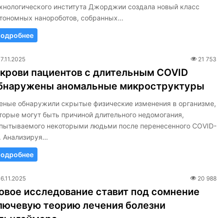
хнологического института Джорджии создала новый класс
тономных нанороботов, собранных…
одробнее
17.11.2025
21 753
 крови пациентов с длительным COVID
бнаружены аномальные микроструктуры
еные обнаружили скрытые физические изменения в организме,
торые могут быть причиной длительного недомогания,
пытываемого некоторыми людьми после перенесенного COVID-
. Анализируя…
одробнее
16.11.2025
20 988
овое исследование ставит под сомнение
лючевую теорию лечения болезни