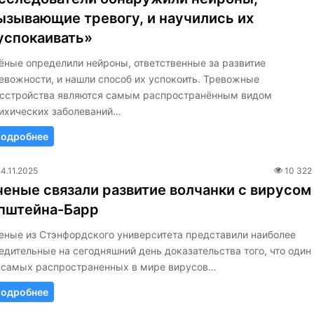
ызывающие тревогу, и научились их
успокаивать»
ёные определили нейроны, ответственные за развитие
евожности, и нашли способ их успокоить. Тревожные
сстройства являются самым распространённым видом
ихических заболеваний…
одробнее
14.11.2025
10 322
ченые связали развитие волчанки с вирусом
пштейна-Барр
еные из Стэнфордского университета представили наиболее
едительные на сегодняшний день доказательства того, что один
 самых распространенных в мире вирусов…
одробнее