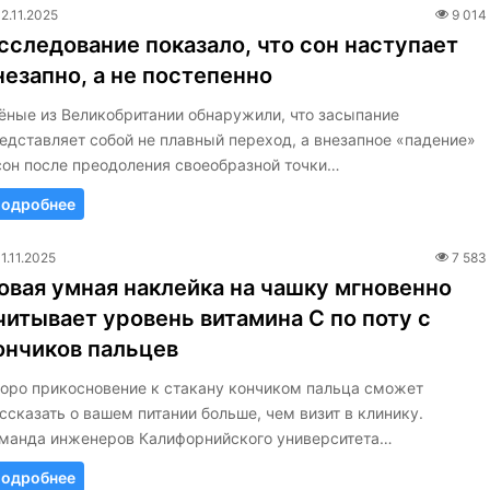
12.11.2025
9 014
сследование показало, что сон наступает
незапно, а не постепенно
ёные из Великобритании обнаружили, что засыпание
едставляет собой не плавный переход, а внезапное «падение»
сон после преодоления своеобразной точки…
одробнее
11.11.2025
7 583
овая умная наклейка на чашку мгновенно
читывает уровень витамина C по поту с
ончиков пальцев
оро прикосновение к стакану кончиком пальца сможет
ссказать о вашем питании больше, чем визит в клинику.
манда инженеров Калифорнийского университета…
одробнее