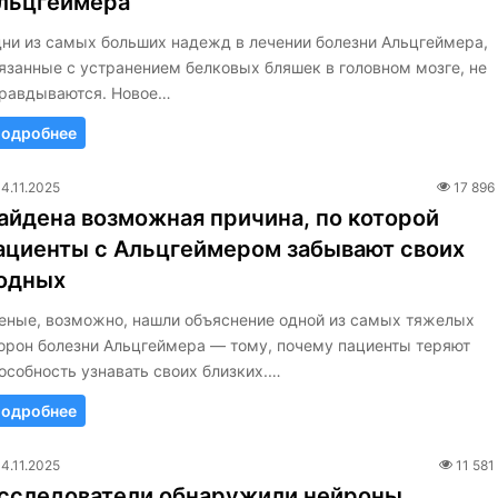
льцгеймера
ни из самых больших надежд в лечении болезни Альцгеймера,
язанные с устранением белковых бляшек в головном мозге, не
равдываются. Новое…
одробнее
14.11.2025
17 896
айдена возможная причина, по которой
ациенты с Альцгеймером забывают своих
одных
еные, возможно, нашли объяснение одной из самых тяжелых
орон болезни Альцгеймера — тому, почему пациенты теряют
особность узнавать своих близких.…
одробнее
14.11.2025
11 581
сследователи обнаружили нейроны,