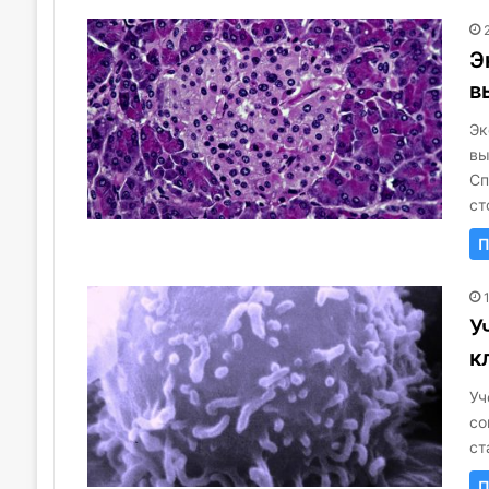
Э
в
Эк
вы
Сп
ст
П
У
к
Уч
со
ст
П