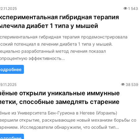
22.11.2025
1 543
кспериментальная гибридная терапия
ылечила диабет 1 типа у мышей
спериментальная гибридная терапия продемонстрировала
сокий потенциал в лечении диабета 1 типа у мышей.
ециально разработанный метод лечения показал
опроцентную эффективность…
одробнее
19.11.2025
38 539
чёные открыли уникальные иммунные
летки, способные замедлять старение
ёные из Университета Бен-Гуриона в Негеве (Израиль)
вершили открытие, раскрывающее новый механизм борьбы со
арением. Исследователи обнаружили, что особый тип…
одробнее