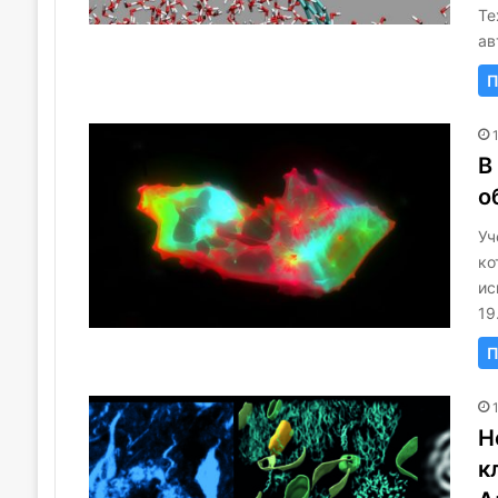
Те
ав
П
В
о
Уч
ко
ис
19
П
Н
к