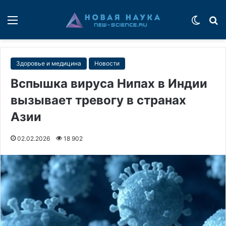
Меню
Switch
П
Здоровье и медицина
Новости
Вспышка вируса Нипах в Индии
вызывает тревогу в странах
Азии
02.02.2026
18 902