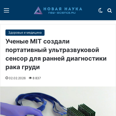
Меню
Switch
П
Здоровье и медицина
Ученые MIT создали
портативный ультразвуковой
сенсор для ранней диагностики
рака груди
02.02.2026
8 837