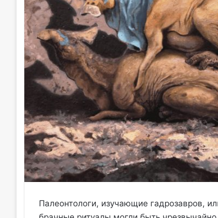
Палеонтологи, изучающие гадрозавров, ил
брачные ритуалы могли быть чрезвычайно