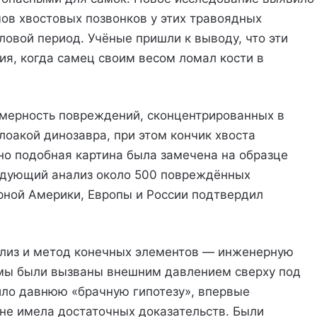
ов хвостовых позвонков у этих травоядных
ловой период. Учёные пришли к выводу, что эти
я, когда самец своим весом ломал кости в
мерность повреждений, сконцентрированных в
клоакой динозавра, при этом кончик хвоста
о подобная картина была замечена на образце
оследующий анализ около 500 повреждённых
рной Америки, Европы и России подтвердил
ализ и метод конечных элементов — инженерную
омы были вызваны внешним давлением сверху под
дило давнюю «брачную гипотезу», впервые
 не имела достаточных доказательств. Были