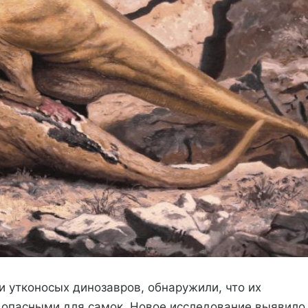
и утконосых динозавров, обнаружили, что их
 опасными для самок. Новое исследование выявило