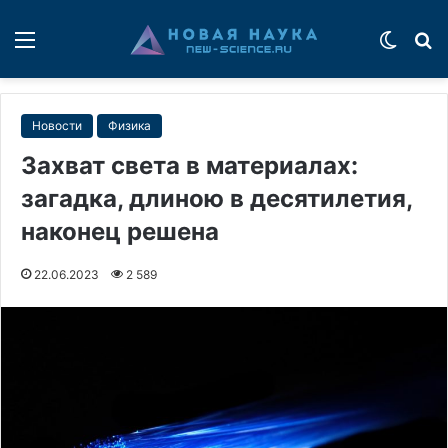
Меню
Switch
П
Новости
Физика
Захват света в материалах:
загадка, длиною в десятилетия,
наконец решена
22.06.2023
2 589