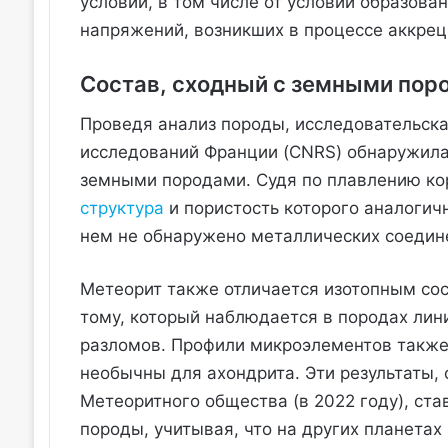
условий, в том числе от условий образова
напряжений, возникших в процессе аккрец
Состав, сходный с земными пор
Проведя анализ породы, исследовательска
исследований Франции (CNRS) обнаружила,
земными породами. Судя по плавлению ко
структура
и пористость которого аналогич
нем не обнаружено металлических соедин
Метеорит также отличается изотопным сос
тому, который наблюдается в породах лин
разломов. Профили микроэлементов также 
необычны для ахондрита. Эти результаты,
Метеоритного общества (в 2022 году), ст
породы, учитывая, что на других планетах