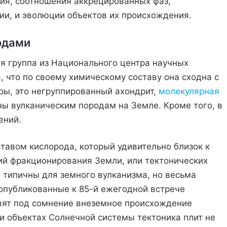
ния, соотношения аккрецированных фаз,
ии, и эволюции объектов их происхождения.
одами
я группа из Национального центра научных
 что по своему химическому составу она сходна с
ры, это негруппированный ахондрит,
молекулярная
ны вулканическим породам на Земле. Кроме того, в
ений.
тавом кислорода, который удивительно близок к
ий фракционирования Земли, или тектонических
типичны для земного вулканизма, но весьма
 опубликованные к 85-й ежегодной встрече
авят под сомнение внеземное происхождение
 и объектах Солнечной системы тектоника плит не