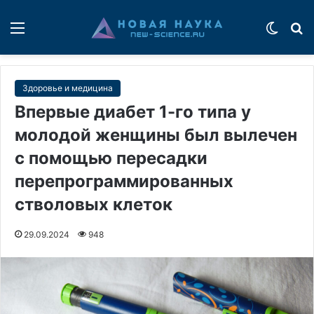
Меню
Switch
П
Здоровье и медицина
Впервые диабет 1-го типа у
молодой женщины был вылечен
с помощью пересадки
перепрограммированных
стволовых клеток
29.09.2024
948