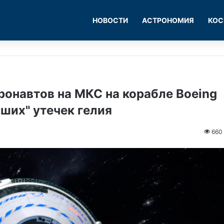
НОВОСТИ
АСТРОНОМИЯ
КОС
ронавтов на МКС на корабле Boeing
ьших" утечек гелия
660