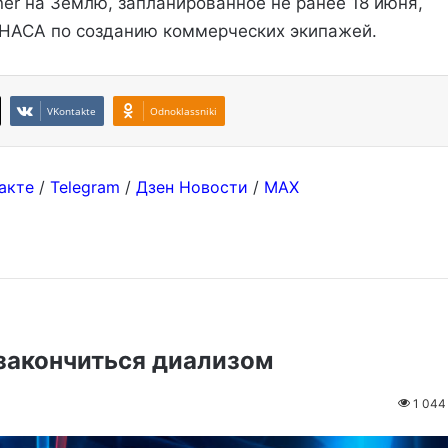
ner на Землю, запланированное не ранее 18 июня,
 НАСА по созданию коммерческих экипажей.
VKontakte
Odnoklassniki
акте
/
Telegram
/
Дзен Новости
/
MAX