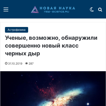
Меню
Switch
П
Астрофизика
Ученые, возможно, обнаружили
совершенно новый класс
черных дыр
31.10.2019
287