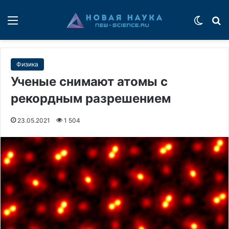
Меню
Switch
П
Физика
Ученые снимают атомы с
рекордным разрешением
23.05.2021
1 504