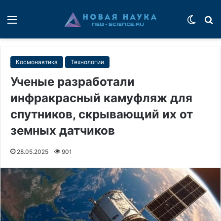
Меню
Switch
П
Космонавтика
Технологии
Ученые разработали
инфракрасный камуфляж для
спутников, скрывающий их от
земных датчиков
28.05.2025
901