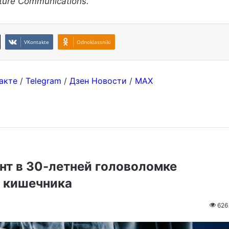
ure Communications.
VKontakte
Odnoklassniki
акте
/
Telegram
/
Дзен Новости
/
MAX