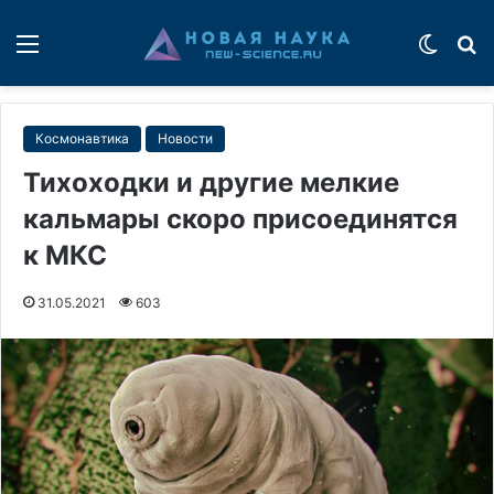
Меню
Switch
П
Космонавтика
Новости
Тихоходки и другие мелкие
кальмары скоро присоединятся
к МКС
31.05.2021
603