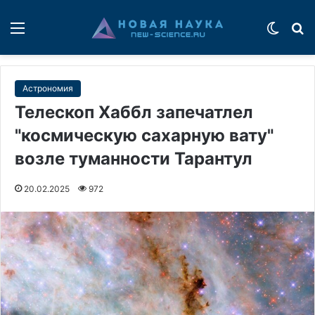
Меню
Switch
П
Астрономия
Телескоп Хаббл запечатлел
"космическую сахарную вату"
возле туманности Тарантул
20.02.2025
972