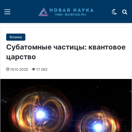
Меню
Switch
П
Физика
Субатомные частицы: квантовое
царство
19.10.2020
17 263