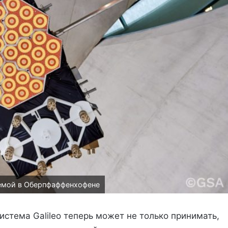
темой в Оберпфаффенхофене
стема Galileo теперь может не только принимать,