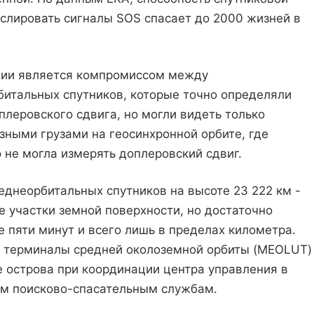
нслировать сигналы SOS спасает до 2000 жизней в
ции является компромиссом между
итальных спутников, которые точно определяли
леровского сдвига, но могли видеть только
ными грузами на геосинхронной орбите, где
 не могла измерять доплеровский сдвиг.
еднеорбитальных спутников на высоте 23 222 км -
е участки земной поверхности, но достаточно
е пяти минут и всего лишь в пределах километра.
 терминалы средней околоземной орбиты (MEOLUT)
е острова при координации центра управления в
ым поисково-спасательным службам.