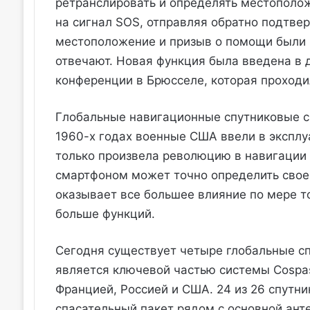
ретранслировать и определять местополож
на сигнал SOS, отправляя обратно подтвер
местоположение и призыв о помощи были 
отвечают. Новая функция была введена в 
конференции в Брюсселе, которая проходил
Глобальные навигационные спутниковые си
1960-х годах военные США ввели в эксплуа
только произвела революцию в навигации 
смартфоном может точно определить свое
оказывает все большее влияние по мере то
больше функций.
Сегодня существует четыре глобальные сп
является ключевой частью системы Cospas
Францией, Россией и США. 24 из 26 спутни
спасательный пакет рядом с основной ант