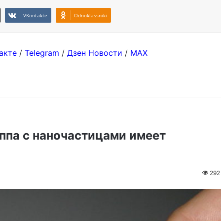
VKontakte
Odnoklassniki
акте
/
Telegram
/
Дзен Новости
/
MAX