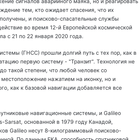
ение сигналов аварийного маяка, но и реагировать
ждение тем, кто ожидает спасения, что их
получены, и поисково-спасательные службы
действие во время 12-й Европейской космической
а с 21 по 22 января 2020 года.
стемы (ГНСС) прошли долгий путь с тех пор, как в
тацию первую систему - "Транзит". Технология не
до такой степени, что любой человек со
 местоположение нажатием на иконку, но и
го, как к базовой навигации добавляется все
утниковые навигационные системы, и Galileo
-Sarsat, основанной в 1979 году Канадой,
ков Galileo несут 8-килограммовый поисково-
енной. По данным ЕКА, способность спутниковой