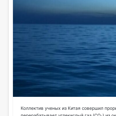
Коллектив ученых из Китая совершил проры
перерабатывает углекислый газ (CO₂) из о