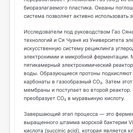
биоразлагаемого пластика. Океаны поглощ
система позволяет активно использовать э
Исследователи под руководством Гао Сяна
технологий и Ся Чуаня из Университета эл
искусственную систему рециклинга углеро
электрохимии и микробной ферментации. 
пятикамерный электрохимический реактор
воды. Образующиеся протоны подкисляют 
карбонаты в газообразный CO₂. Затем это
мембраны и поступает во второй реактор.
преобразует CO₂ в муравьиную кислоту.
Завершающий этап процесса — это ферме
выращенного штамма морской бактерии Vibr
кислота (succinic acid), которая являетс