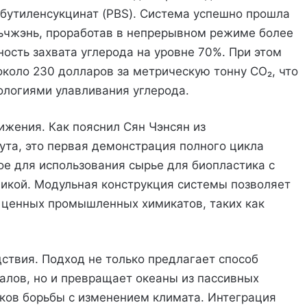
ибутиленсукцинат (PBS). Система успешно прошла
ньчжэнь, проработав в непрерывном режиме более
ость захвата углерода на уровне 70%. При этом
около 230 долларов за метрическую тонну CO₂, что
ологиями улавливания углерода.
ижения. Как пояснил Сян Чэнсян из
ута, это первая демонстрация полного цикла
ое для использования сырье для биопластика с
кой. Модульная конструкция системы позволяет
х ценных промышленных химикатов, таких как
.
ствия. Подход не только предлагает способ
алов, но и превращает океаны из пассивных
иков борьбы с изменением климата. Интеграция