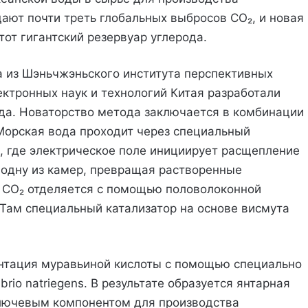
ают почти треть глобальных выбросов CO₂, и новая
тот гигантский резервуар углерода.
 из Шэньчжэньского института перспективных
ектронных наук и технологий Китая разработали
да. Новаторство метода заключается в комбинации
Морская вода проходит через специальный
, где электрическое поле инициирует расщепление
одну из камер, превращая растворенные
т CO₂ отделяется с помощью половолоконной
 Там специальный катализатор на основе висмута
нтация муравьиной кислоты с помощью специально
io natriegens. В результате образуется янтарная
я ключевым компонентом для производства