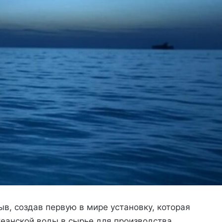
в, создав первую в мире установку, которая
кеанской воды в сырье для производства