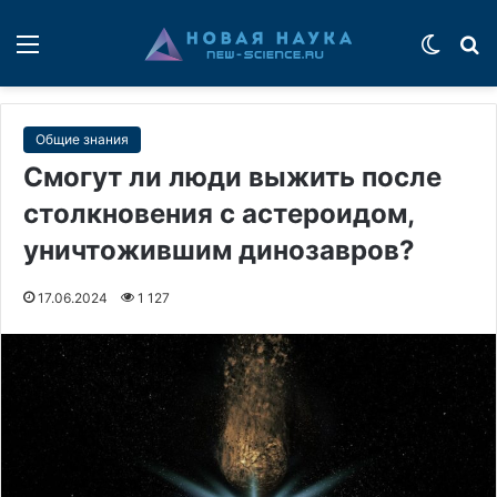
Меню
Switch
П
Общие знания
Смогут ли люди выжить после
столкновения с астероидом,
уничтожившим динозавров?
17.06.2024
1 127