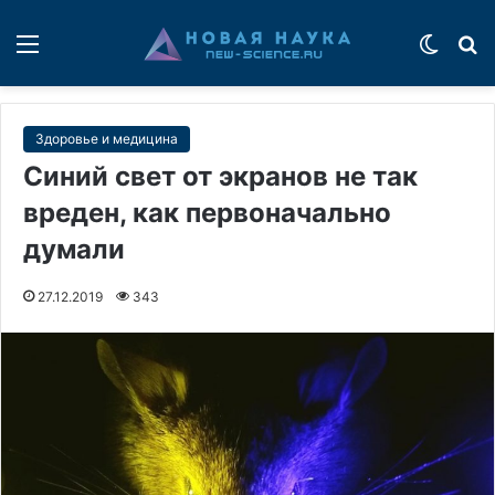
Меню
Switch
П
Здоровье и медицина
Синий свет от экранов не так
вреден, как первоначально
думали
27.12.2019
343