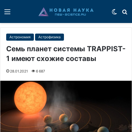
Меню
Switch
П
Астрономия
Астрофизика
Семь планет системы TRAPPIST-
1 имеют схожие составы
28.01.2021
6 687