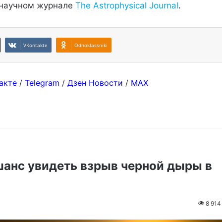
 научном журнале
The Astrophysical Journal
.
VKontakte
Odnoklassniki
акте
/
Telegram
/
Дзен Новости
/
MAX