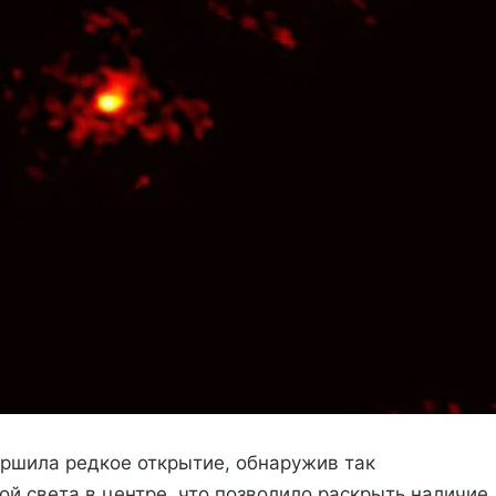
шила редкое открытие, обнаружив так
й света в центре, что позволило раскрыть наличие