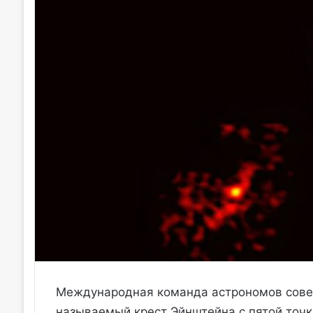
Международная команда астрономов совер
называемый крест Эйнштейна с пятой точко