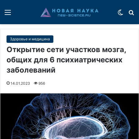
Меню
Switch
П
Здоровье и медицина
Открытие сети участков мозга,
общих для 6 психиатрических
заболеваний
14.01.2023
956