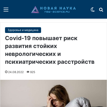
Меню
Switch
П
Здоровье и медицина
Covid-19 повышает риск
развития стойких
неврологических и
психиатрических расстройств
24.08.2022
925