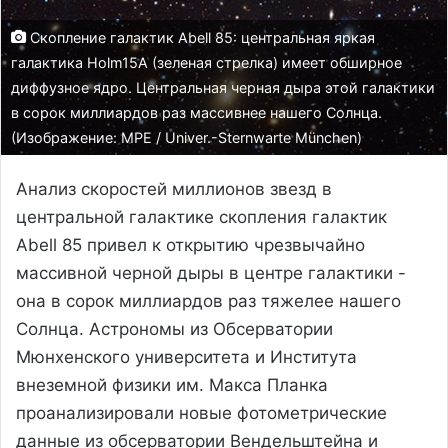
Скопление галактик Abell 85: центральная яркая
галактика Holm15A (зеленая стрелка) имеет обширное
диффузное ядро. Центральная черная дыра этой галактики
в сорок миллиардов раз массивнее нашего Солнца.
(Изображение: MPE / Univer.-Sternwarte München)
Анализ скоростей миллионов звезд в
центральной галактике скопления галактик
Abell 85 привел к открытию чрезвычайно
массивной черной дыры в центре галактики -
она в сорок миллиардов раз тяжелее нашего
Солнца. Астрономы из Обсерватории
Мюнхенского университета и Института
внеземной физики им. Макса Планка
проанализировали новые фотометрические
данные из обсерватории Вендельштейна и