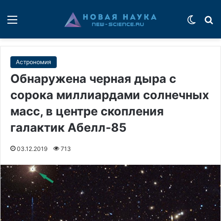
Меню
Switch
П
Астрономия
Обнаружена черная дыра с
сорока миллиардами солнечных
масс, в центре скопления
галактик Абелл-85
03.12.2019
713