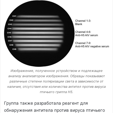
Изображение, полученное устройством и подлежащее
анализу анализатором изображения. Образцы показывают
различные степени поляризации света в зависимости от
наличия, отсутствия или количества антител против вируса
птичьего гриппа H5.
Группа также разработала реагент для
обнаружения антитела против вируса птичьего