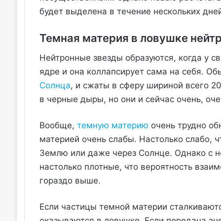
будет выделена в течение нескольких дней
Темная материя в ловушке нейт
Нейтронные звезды образуются, когда у с
ядре и она коллапсирует сама на себя. О
Солнца
, и сжаты в сферу шириной всего 20
в черные дыры, но они и сейчас очень, оче
Вообще,
темную материю
очень трудно об
материей очень слабы. Настолько слабо, 
Землю или даже через Солнце. Однако с н
настолько плотные, что вероятность взаи
гораздо выше.
Если частицы темной материи сталкиваютс
оказываются в ловушке. Если передача эне