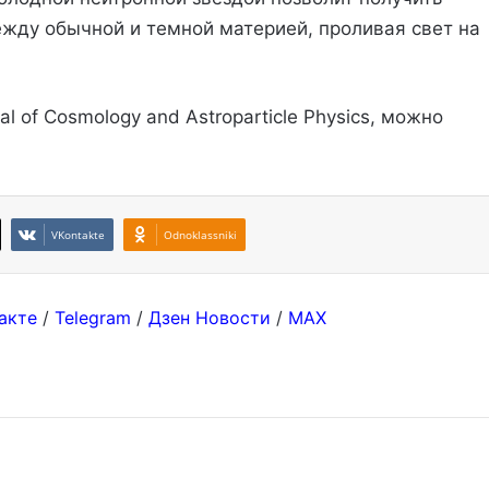
ду обычной и темной материей, проливая свет на
 of Cosmology and Astroparticle Physics, можно
VKontakte
Odnoklassniki
акте
/
Telegram
/
Дзен Новости
/
MAX