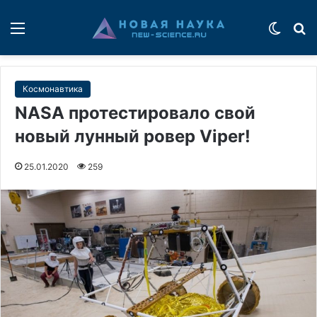
Меню
Switch
П
Космонавтика
NASA протестировало свой
новый лунный ровер Viper!
25.01.2020
259