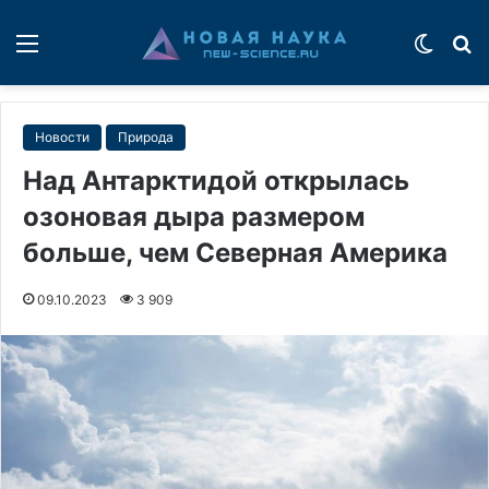
Меню
Switch
П
Новости
Природа
Над Антарктидой открылась
озоновая дыра размером
больше, чем Северная Америка
09.10.2023
3 909