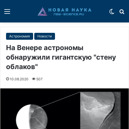
Меню
Switch
П
Астрономия
Новости
На Венере астрономы
обнаружили гигантскую "стену
облаков"
10.08.2020
507