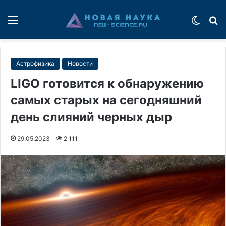
Меню
Switch
П
Астрофизика
Новости
LIGO готовится к обнаружению
самых старых на сегодняшний
день слияний черных дыр
29.05.2023
2 111