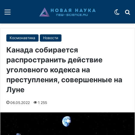
Меню
Switch
П
Космонавтика
Новости
Канада собирается
распространить действие
уголовного кодекса на
преступления, совершенные на
Луне
06.05.2022
1 255