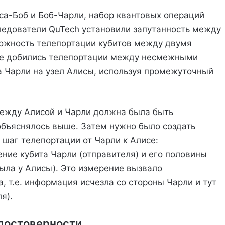
са-Боб и Боб-Чарли, набор квантовых операций
ледователи QuTech установили запутанность между
ожность телепортации кубитов между двумя
вые добились телепортации между несмежными
ла Чарли на узел Алисы, используя промежуточный
между Алисой и Чарли должна была быть
 объяснялось выше. Затем нужно было создать
 шаг телепортации от Чарли к Алисе:
ние кубита Чарли (отправителя) и его половины
была у Алисы). Это измерение вызвало
, т.е. информация исчезла со стороны Чарли и тут
я).
достоверности