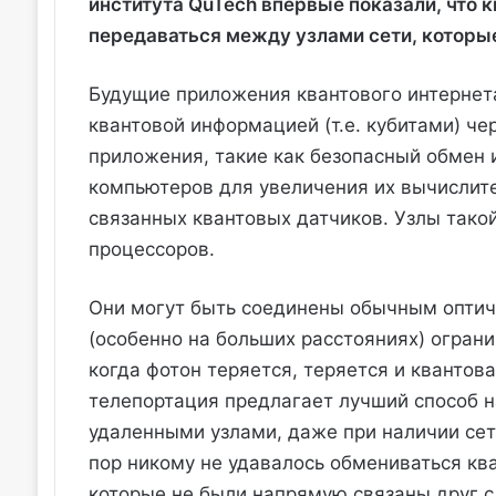
института QuTech впервые показали, что
передаваться между узлами сети, которые
Будущие приложения квантового интернет
квантовой информацией (т.е. кубитами) че
приложения, такие как безопасный обмен
компьютеров для увеличения их вычислит
связанных квантовых датчиков. Узлы такой
процессоров.
Они могут быть соединены обычным оптиче
(особенно на больших расстояниях) ограни
когда фотон теряется, теряется и квантов
телепортация предлагает лучший способ 
удаленными узлами, даже при наличии сет
пор никому не удавалось обмениваться к
которые не были напрямую связаны друг с 