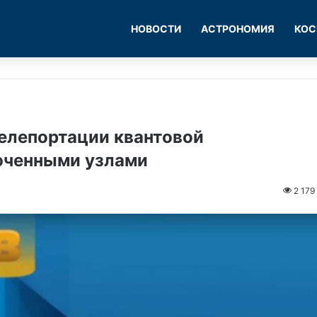
НОВОСТИ
АСТРОНОМИЯ
КОС
елепортации квантовой
юченными узлами
2 179