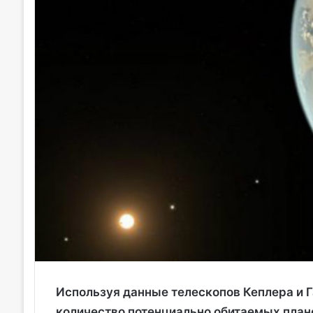
Используя данные телескопов Кеплера и Г
количество потенциально обитаемых план