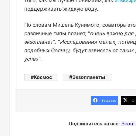
того, как мы лучше понимаем, как
атмосф
поддерживать жидкую воду.
По словам Мишель Кунимото, соавтора это
различные типы планет, "
очень важно для
экзопланет
". "
Исследования малых, потенц
подобных Солнцу, будут зависеть от таких
успех
".
Космос
Экзопланеты
Facebook
X
Подпишитесь на нас:
Вконт