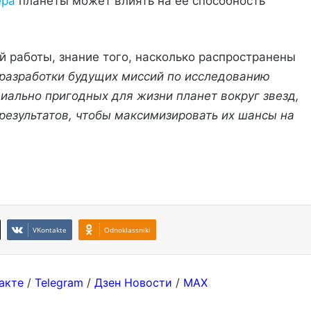
ера
планеты может влиять на ее способность
й работы, знание того, насколько распространены
 разработки будущих миссий по исследованию
иально пригодных для жизни планет вокруг звезд,
 результатов, чтобы максимизировать их шансы на
VKontakte
Odnoklassniki
акте
/
Telegram
/
Дзен Новости
/
MAX