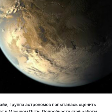
айи, группа астрономов попыталась оценить
ет в Млечном Пути. Подробности этой работы