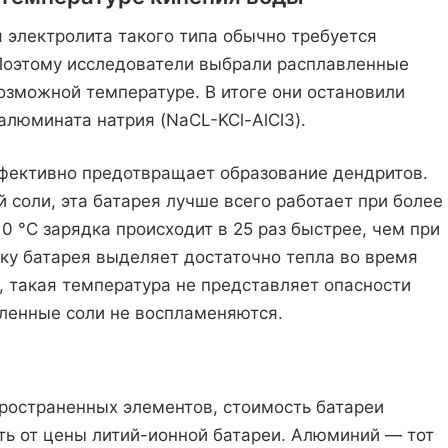
 электролита такого типа обычно требуется
 Поэтому исследователи выбрали расплавленные
озможной температуре. В итоге они остановили
алюмината натрия (NaCL-KCl-AlCl3).
ффективно предотвращает образование дендритов.
й соли, эта батарея лучше всего работает при более
0 °C зарядка происходит в 25 раз быстрее, чем при
ьку батарея выделяет достаточно тепла во время
, такая температура не представляет опасности
вленные соли не воспламеняются.
ространенных элементов, стоимость батареи
ть от цены литий-ионной батареи. Алюминий — тот