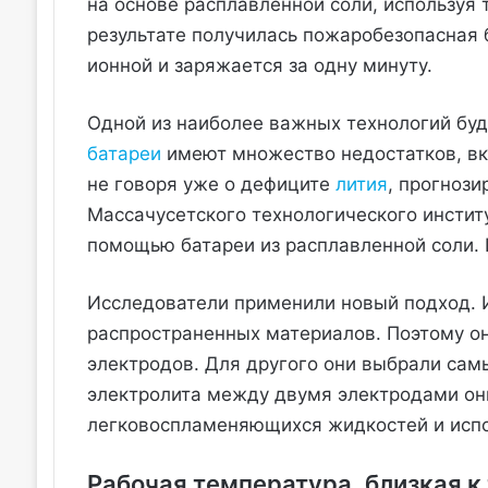
на основе расплавленной соли, используя
результате получилась пожаробезопасная б
ионной и заряжается за одну минуту.
Одной из наиболее важных технологий буд
батареи
имеют множество недостатков, вк
не говоря уже о дефиците
лития
, прогнози
Массачусетского технологического инстит
помощью батареи из расплавленной соли.
Исследователи применили новый подход. 
распространенных материалов. Поэтому о
электродов. Для другого они выбрали сам
электролита между двумя электродами они
легковоспламеняющихся жидкостей и испо
Рабочая температура, близкая к