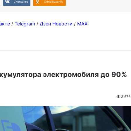
VKontakte
Odnoklassniki
акте
/
Telegram
/
Дзен Новости
/
MAX