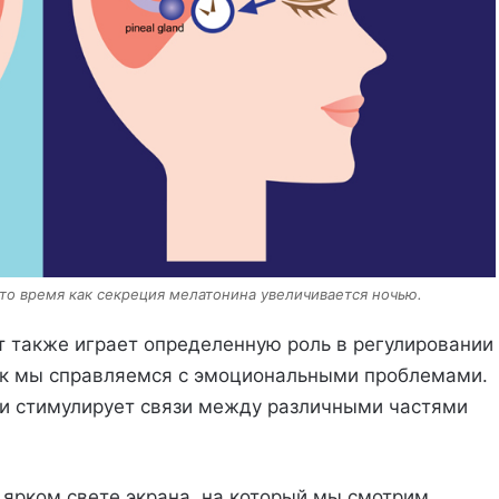
 то время как секреция мелатонина увеличивается ночью.
т также играет определенную роль в регулировании
как мы справляемся с эмоциональными проблемами.
т и стимулирует связи между различными частями
ярком свете экрана, на который мы смотрим