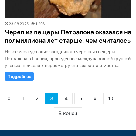
23.08.2025
1 296
Череп из пещеры Петралона оказался на
полмиллиона лет старше, чем считалось
Новое исследование загадочного черепа из пещеры
Петралона в Греции, проведенное международной группой
ученых, привело к пересмотру его возраста и места…
Подробнее
«
1
2
3
4
5
»
10
...
В конец