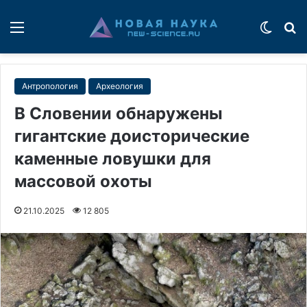
Меню
Switch
П
Антропология
Археология
В Словении обнаружены
гигантские доисторические
каменные ловушки для
массовой охоты
21.10.2025
12 805