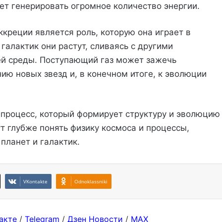
жет генерировать огромное количество энергии.
креции является роль, которую она играет в
галактик они растут, сливаясь с другими
ей среды. Поступающий газ может зажечь
ию новых звезд и, в конечном итоге, к эволюции
 процесс, который формирует структуру и эволюцию
т глубже понять физику космоса и процессы,
планет и галактик.
VKontakte
Odnoklassniki
акте
/
Telegram
/
Дзен Новости
/
MAX