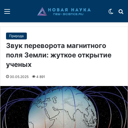
Меню
Switch
П
Природа
Звук переворота магнитного
поля Земли: жуткое открытие
ученых
30.05.2025
4 891