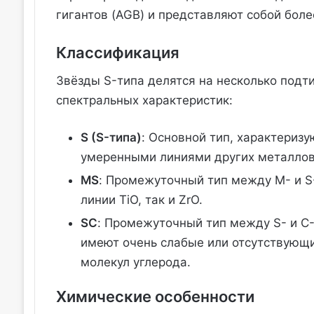
гигантов (AGB) и представляют собой бол
Классификация
Звёзды S-типа делятся на несколько подти
спектральных характеристик:
S (S-типа)
: Основной тип, характериз
умеренными линиями других металлов
MS
: Промежуточный тип между M- и S
линии TiO, так и ZrO.
SC
: Промежуточный тип между S- и C-
имеют очень слабые или отсутствующи
молекул углерода.
Химические особенности