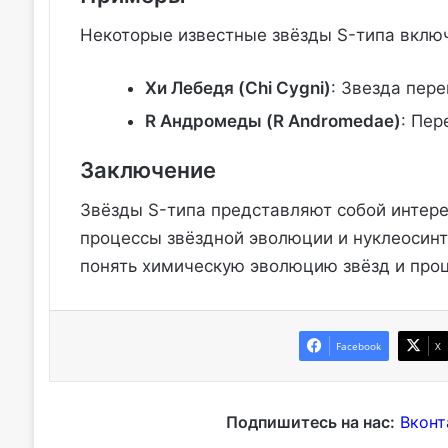
Некоторые известные звёзды S-типа вклю
Хи Лебедя (Chi Cygni)
: Звезда пер
R Андромеды (R Andromedae)
: Пер
Заключение
Звёзды S-типа представляют собой интер
процессы звёздной эволюции и нуклеосинт
понять химическую эволюцию звёзд и проц
Facebook
X
Подпишитесь на нас:
Вконт