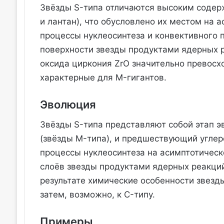
Звёзды S-типа отличаются высоким содер
и лантан), что обусловлено их местом на а
процессы нуклеосинтеза и конвективного
поверхности звезды продуктами ядерных ре
оксида циркония ZrO значительно превосхо
характерные для M-гигантов.
Эволюция
Звёзды S-типа представляют собой этап 
(звёзды M-типа), и предшествующий углер
процессы нуклеосинтеза на асимптотическ
слоёв звезды продуктами ядерных реакций
результате химические особенности звезды
затем, возможно, к C-типу.
Примеры