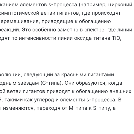
жанием элементов s-процесса (например, цирконий
симптотической ветви гигантов, где происходят
 перемешивания, приводящие к обогащению
акций. Это особенно заметно в спектре, где линии
дят по интенсивности линии оксида титана TiO,
эволюции, следующий за красными гигантами
одным звёздам (C-типа). Они образуются, когда
ой ветви гигантов приводят к обогащению внешних
, такими как углерод и элементы s-процесса. В
 изменяются, переходя от M-типа к S-типу, а