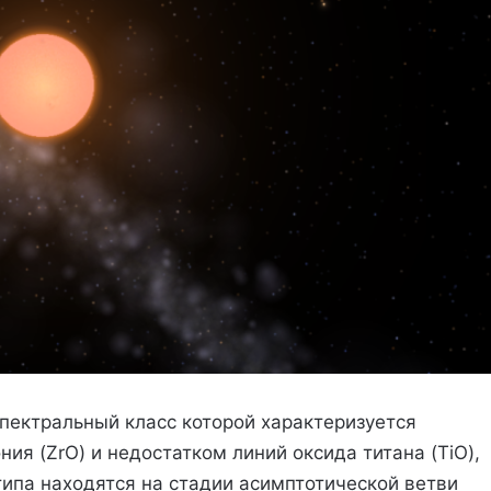
спектральный класс которой характеризуется
ия (ZrO) и недостатком линий оксида титана (TiO),
типа находятся на стадии асимптотической ветви