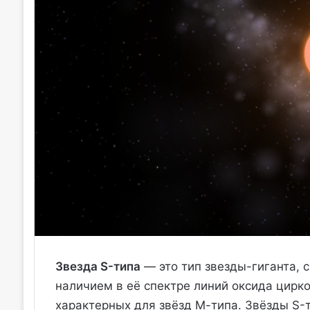
Звезда S-типа
— это тип звезды-гиганта, 
наличием в её спектре линий оксида циркон
характерных для звёзд М-типа. Звёзды S-