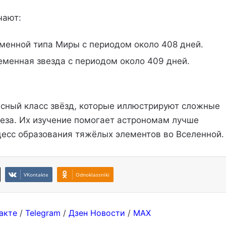
чают:
еменной типа Миры с периодом около 408 дней.
еменная звезда с периодом около 409 дней.
есный класс звёзд, которые иллюстрируют сложные
еза. Их изучение помогает астрономам лучше
есс образования тяжёлых элементов во Вселенной.
VKontakte
Odnoklassniki
акте
/
Telegram
/
Дзен Новости
/
MAX