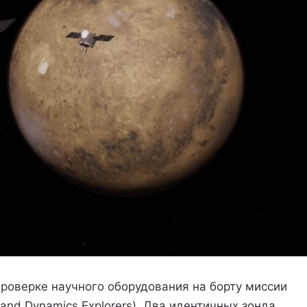
роверке научного оборудования на борту миссии
and Dynamics Explorers). Два идентичных зонда,