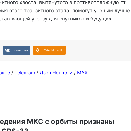
нитного хвоста, вытянутого в противоположную от
емя этого транзитного этапа, помогут ученым лучше
ставляющей угрозу для спутников и будущих
VKontakte
Odnoklassniki
акте
/
Telegram
/
Дзен Новости
/
MAX