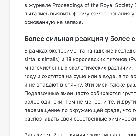
в журнале Proceedings of the Royal Society 
пытались выявить форму самоосознания у 
основанную на запахе.
Более сильная реакция у более 
В рамках эксперимента канадские исследо
sirtalis sirtalis) и 18 королевских питонов 
многочисленных экологических различий. 
году и охотятся на суше или в воде, в то
и не впадают в спячку. Эти змеи также ра
Подвязочные змеи часто собираются групп
более одиноки. Тем не менее, и те, и дру
перемещение по окружающей среде, что го
распознавать свои собственные химически
Запахи змей (т.е. химические сигналы) со