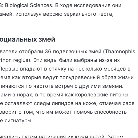
B: Biological Sciences. В ходе исследования они
змей, используя версию зеркального теста,
социальных змей
ватели отобрали 36 подвязочных змей (Thamnophis
(Python regius). Эти виды были выбраны из-за их
Первые впадают в спячку на несколько месяцев в
 время как вторые ведут полудревесный образ жизни
зличаются по частоте встреч с другими змеями.
ами в норах, в то время как королевские питоны
гие оставляют следы липидов на коже, отмечая свое
ворит о том, что им может помочь способность
е сигнатуры.
бирались путем натирания их кожи ватой. Затем