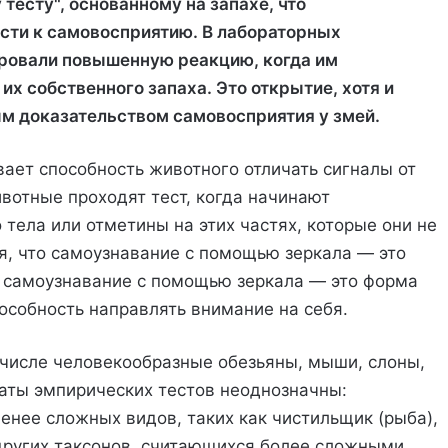
тесту", основанному на запахе, что
ости к самовосприятию. В лабораторных
ровали повышенную реакцию, когда им
 собственного запаха. Это открытие, хотя и
ым доказательством самовосприятия у змей.
вает способность животного отличать сигналы от
ивотные проходят тест, когда начинают
тела или отметины на этих частях, которые они не
ся, что самоузнавание с помощью зеркала — это
о самоузнавание с помощью зеркала — это форма
особность направлять внимание на себя.
 числе человекообразные обезьяны, мыши, слоны,
аты эмпирических тестов неоднозначны:
енее сложных видов, таких как чистильщик (рыба),
 других таксонов, считающихся более сложными.