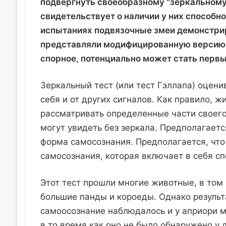
подвергнуть своеобразному "зеркальному 
свидетельствует о наличии у них способн
испытаниях подвязочные змеи демонстри
представляли модифицированную версию их
спорное, потенциально может стать перв
Зеркальный тест (или тест Гэллапа) оцени
себя и от других сигналов. Как правило, ж
рассматривать определенные части своего 
могут увидеть без зеркала. Предполагает
форма самосознания. Предполагается, чт
самосознания, которая включает в себя сп
Этот тест прошли многие животные, в том
большие панды и короеды. Однако результ
самоосознание наблюдалось и у априори м
в то время как оно не было обнаружено у