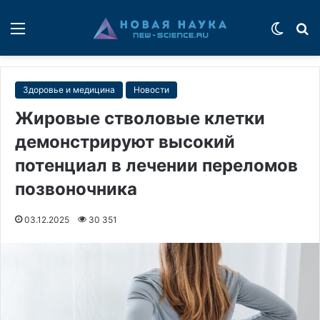
Меню
Switch
П
Здоровье и медицина
Новости
Жировые стволовые клетки
демонстрируют высокий
потенциал в лечении переломов
позвоночника
03.12.2025
30 351