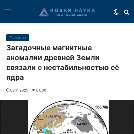
Меню
Switch
П
Геология
Загадочные магнитные
аномалии древней Земли
связали с нестабильностью её
ядра
02.11.2025
6 030