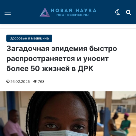
Меню
Switch
П
Здоровье и медицина
Загадочная эпидемия быстро
распространяется и уносит
более 50 жизней в ДРК
26.02.2025
768